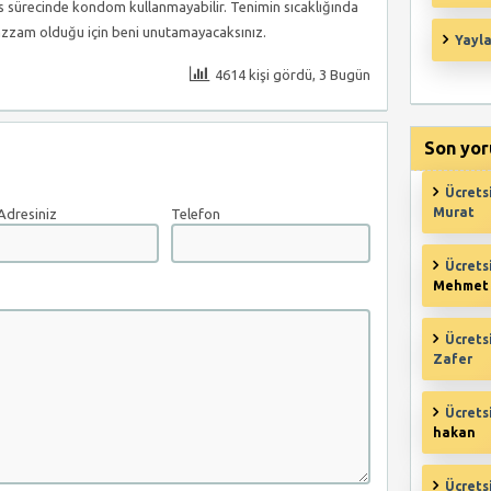
ks sürecinde kondom kullanmayabilir. Tenimin sıcaklığında
zzam olduğu için beni unutamayacaksınız.
Yayla
4614 kişi gördü, 3 Bugün
Son yor
Ücrets
Murat
Adresiniz
Telefon
Ücrets
Mehmet
Ücrets
Zafer
Ücrets
hakan
Ücrets