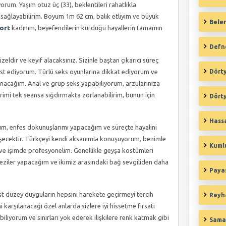
rum. Yaşım otuz üç (33), beklentileri rahatlıkla
 sağlayabilirim. Boyum 1m 62 cm, balık etliyim ve büyük
Belen
ort
kadınım, beyefendilerin kurduğu hayallerin tamamın
Defn
eldir ve keyif alacaksınız. Sizinle baştan çıkarıcı süreç
t ediyorum. Türlü seks oyunlarına dikkat ediyorum ve
Dörty
sunacağım. Anal ve grup seks yapabiliyorum, arzularınıza
imi tek seansa sığdırmakta zorlanabilirim, bunun için
Dörty
Hassa
um, enfes dokunuşlarımı yapacağım ve süreçte hayalini
ecektir. Türkçeyi kendi aksanımla konuşuyorum, benimle
Kuml
ve işimde profesyonelim. Genellikle geyşa kostümleri
nteziler yapacağım ve ikimiz arasındaki bağ sevgiliden daha
Payas
st düzey duyguların hepsini harekete geçirmeyi tercih
Reyha
arşılanacağı özel anlarda sizlere iyi hissetme fırsatı
biliyorum ve sınırları yok ederek ilişkilere renk katmak gibi
Sama