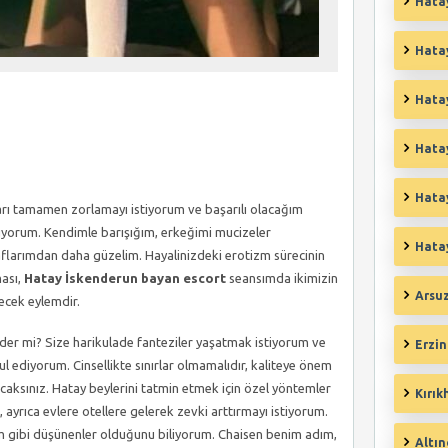
Hatay
Hatay
Hata
Hatay
Hata
ları tamamen zorlamayı istiyorum ve başarılı olacağım
yorum. Kendimle barışığım, erkeğimi mucizeler
Hatay
flarımdan daha güzelim. Hayalinizdeki erotizm sürecinin
ması,
Hatay İskenderun bayan escort
seansımda ikimizin
Arsuz
ecek eylemdir.
er mi? Size harikulade fanteziler yaşatmak istiyorum ve
Erzin
 ediyorum. Cinsellikte sınırlar olmamalıdır, kaliteye önem
caksınız. Hatay beylerini tatmin etmek için özel yöntemler
Kırık
ayrıca evlere otellere gelerek zevki arttırmayı istiyorum.
m gibi düşünenler olduğunu biliyorum. Chaisen benim adım,
Altın