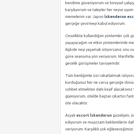
kendime güveniyorum ve bireysel çalışıyo
karşılıyorum ve talepler her neyse uyum
memelerim var. Japon
İskenderun esc
gerçeğe çevirmeyi kabul ediyorum.
Cinsellikte kullandığım yöntemler çok güz
yaşayacağım ve etkin yöntemlerimle mes
ilişkide neyi yaşamak istiyorsanız onu 
göre seansıma yön veriyorum. Marifetler
gecelik görüşmeler tavsiyemdir.
Tüm benliğimle sizi rahatlatmak istiyor
kurduğunuz her ne varsa gerçeğe dönüş
sohbet etmekten dahi keyif alacaksınız 
giyiniyorum, otelde baştan çıkartıcı fa
öte olacaktır.
Asyalı
escort İskenderun
güzeliyim, ü
ediyorum ve muazzam beklentilerin dahi k
veriyorum. Karşılıklı çok eğleneceğimizi 